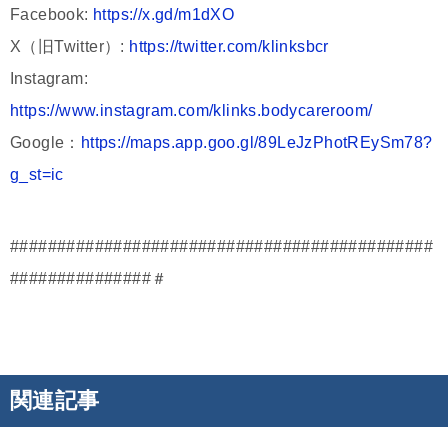
Facebook:
https://x.gd/m1dXO
X（旧Twitter）:
https://twitter.com/klinksbcr
Instagram:
https://www.instagram.com/klinks.bodycareroom/
Google：
https://maps.app.goo.gl/89LeJzPhotREySm78?
g_st=ic
#############################################
###############＃
関連記事