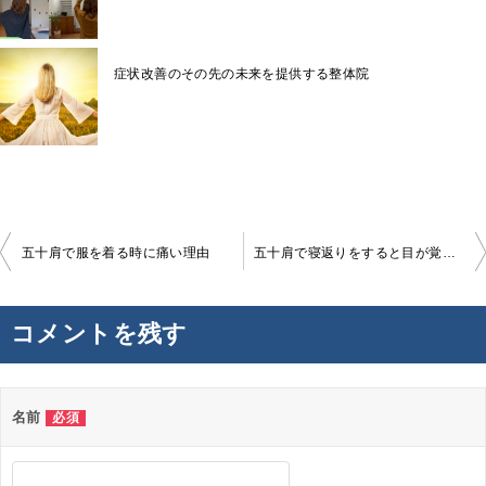
症状改善のその先の未来を提供する整体院
投
五十肩で服を着る時に痛い理由
五十肩で寝返りをすると目が覚める理由
稿
ナ
コメントを残す
ビ
ゲ
ー
名前
必須
シ