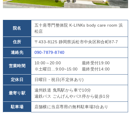
五十肩専門整体院 K-LINKs body care room 浜
院名
松店
住所
〒433-8125 静岡県浜松市中央区和合町87-7
連絡先
090-7879-8740
10:00～20:00 最終受付19:00
営業時間
※土曜日…9:00~15:00 最終受付14:00
定休日
日曜日・祝日(不定休あり)
遠州鉄道 曳馬駅から車で10分
最寄り駅
遠鉄バス ごんげんやバス停から徒歩1分
駐車場
店舗横に当店専用の無料駐車場3台あり