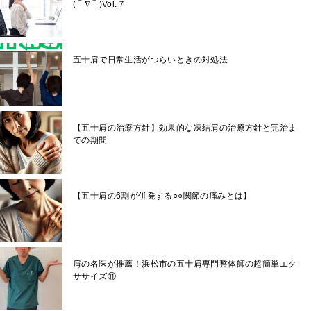
(⌒∇⌒)Vol.７
五十肩で日常生活がつらいときの対処法
【五十肩の治療方針】効果的な凍結肩の治療方針と完治ま
での期間
【五十肩の6割が併発する○○関節の痛みとは】
肩の名医が推薦！浜松市の五十肩専門整体師の超簡単エク
ササイズ⑪