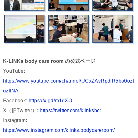
K-LINKs body care room の公式ページ
YouTube:
https://www.youtube.com/channel/UCxZAvRpdIR5bo0ozt
uzftNA
Facebook:
https://x.gd/m1dXO
X（旧Twitter）:
https://twitter.com/klinksbcr
Instagram:
https://www.instagram.com/klinks.bodycareroom/