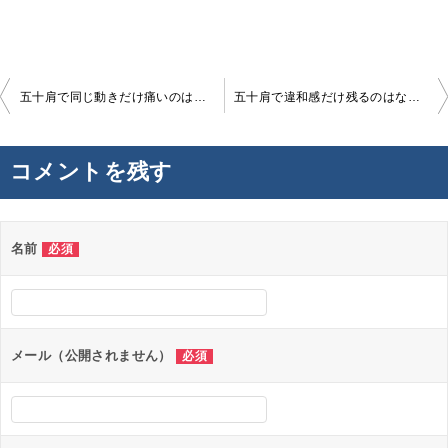
投
五十肩で同じ動きだけ痛いのはなぜか
五十肩で違和感だけ残るのはなぜか
稿
ナ
コメントを残す
ビ
ゲ
ー
名前
必須
シ
ョ
ン
メール（公開されません）
必須