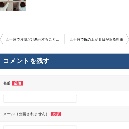
投
五十肩で片側だけ悪化することはあるのか
五十肩で腕の上がる日がある理由
稿
ナ
コメントを残す
ビ
ゲ
ー
名前
必須
シ
ョ
ン
メール（公開されません）
必須