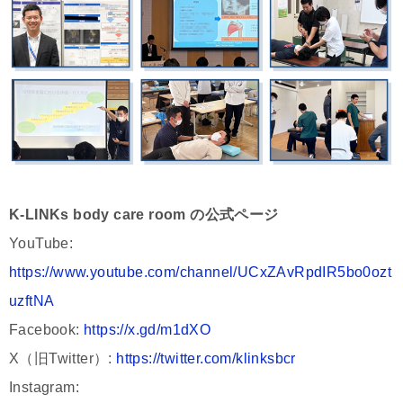
K-LINKs body care room の公式ページ
YouTube:
https://www.youtube.com/channel/UCxZAvRpdIR5bo0ozt
uzftNA
Facebook:
https://x.gd/m1dXO
X（旧Twitter）:
https://twitter.com/klinksbcr
Instagram: