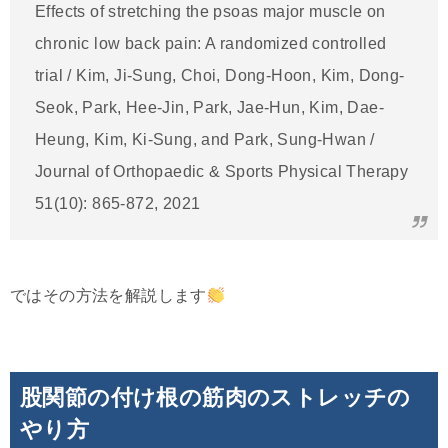
Effects of stretching the psoas major muscle on
chronic low back pain: A randomized controlled
trial / Kim, Ji-Sung, Choi, Dong-Hoon, Kim, Dong-
Seok, Park, Hee-Jin, Park, Jae-Hun, Kim, Dae-
Heung, Kim, Ki-Sung, and Park, Sung-Hwan /
Journal of Orthopaedic & Sports Physical Therapy
51(10): 865-872, 2021
ではその方法を解説します
股関節の付け根の筋肉のストレッチの
やり方