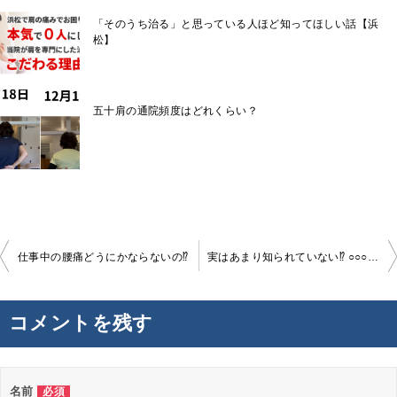
「そのうち治る」と思っている人ほど知ってほしい話【浜
松】
五十肩の通院頻度はどれくらい？
投
仕事中の腰痛どうにかならないの⁉
実はあまり知られていない⁉ ○○○の筋肉と腰痛の関係
稿
ナ
コメントを残す
ビ
ゲ
ー
名前
必須