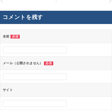
稿
ナ
コメントを残す
ビ
ゲ
ー
名前
必須
シ
ョ
ン
メール（公開されません）
必須
サイト