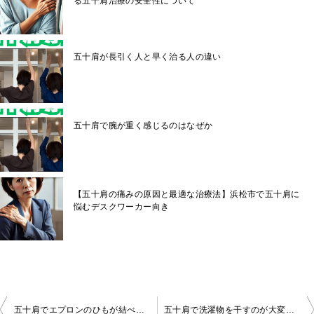
る五十肩治療の安全性について
五十肩が長引く人と早く治る人の違い
五十肩で腕が重く感じるのはなぜか
【五十肩の痛みの原因と最適な治療法】浜松市で五十肩に
悩むデスクワーカー向き
投
五十肩でエプロンのひもが結べない理由
五十肩で洗濯物を干すのが大変な理由