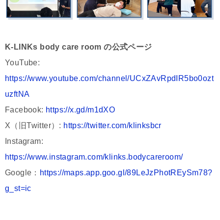
K-LINKs body care room の公式ページ
YouTube:
https://www.youtube.com/channel/UCxZAvRpdIR5bo0ozt
uzftNA
Facebook:
https://x.gd/m1dXO
X（旧Twitter）:
https://twitter.com/klinksbcr
Instagram:
https://www.instagram.com/klinks.bodycareroom/
Google：
https://maps.app.goo.gl/89LeJzPhotREySm78?
g_st=ic