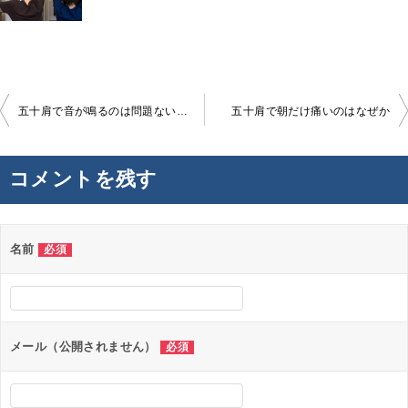
投
五十肩で音が鳴るのは問題ないのか
五十肩で朝だけ痛いのはなぜか
稿
ナ
コメントを残す
ビ
ゲ
ー
名前
必須
シ
ョ
ン
メール（公開されません）
必須