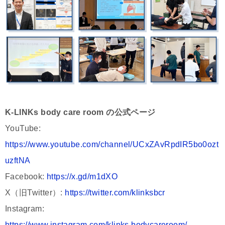
K-LINKs body care room の公式ページ
YouTube:
https://www.youtube.com/channel/UCxZAvRpdIR5bo0ozt
uzftNA
Facebook:
https://x.gd/m1dXO
X（旧Twitter）:
https://twitter.com/klinksbcr
Instagram:
https://www.instagram.com/klinks.bodycareroom/