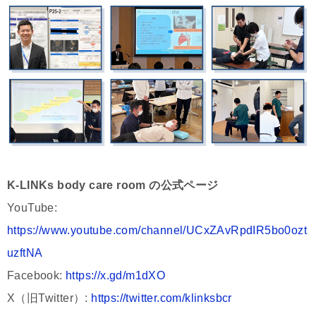
K-LINKs body care room の公式ページ
YouTube:
https://www.youtube.com/channel/UCxZAvRpdIR5bo0ozt
uzftNA
Facebook:
https://x.gd/m1dXO
X（旧Twitter）:
https://twitter.com/klinksbcr