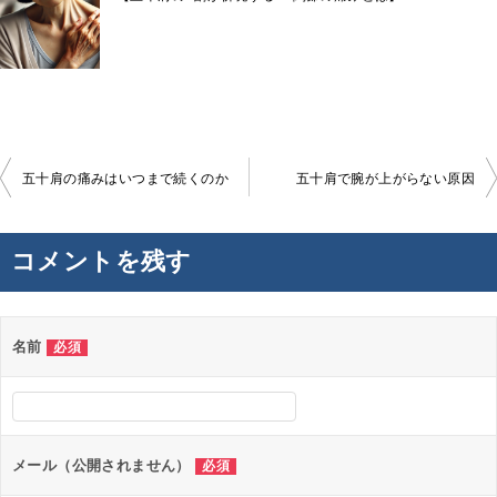
投
五十肩の痛みはいつまで続くのか
五十肩で腕が上がらない原因
稿
ナ
コメントを残す
ビ
ゲ
ー
名前
必須
シ
ョ
ン
メール（公開されません）
必須