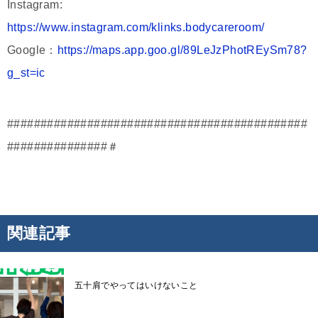
Instagram:
https://www.instagram.com/klinks.bodycareroom/
Google：
https://maps.app.goo.gl/89LeJzPhotREySm78?
g_st=ic
#############################################
###############＃
関連記事
五十肩でやってはいけないこと