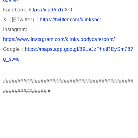
Facebook:
https://x.gd/m1dXO
X（旧Twitter）:
https://twitter.com/klinksbcr
Instagram:
https://www.instagram.com/klinks.bodycareroom/
Google：
https://maps.app.goo.gl/89LeJzPhotREySm78?
g_st=ic
#############################################
###############＃