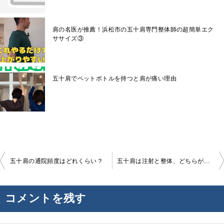
肩の名医が推薦！浜松市の五十肩専門整体師の超簡単エク
ササイズ③
五十肩でペットボトルを持つと肩が痛い理由
投
五十肩の通院頻度はどれくらい？
五十肩は注射と整体、どちらがいい？
稿
ナ
コメントを残す
ビ
ゲ