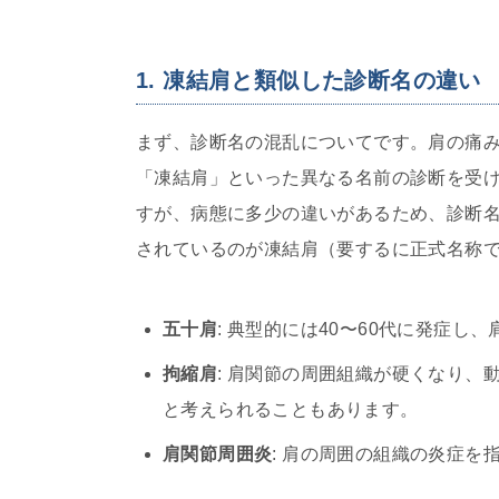
1. 凍結肩と類似した診断名の違い
まず、診断名の混乱についてです。肩の痛
「凍結肩」といった異なる名前の診断を受
すが、病態に多少の違いがあるため、診断
されているのが凍結肩（要するに正式名称
五十肩
: 典型的には40〜60代に発症
拘縮肩
: 肩関節の周囲組織が硬くなり
と考えられることもあります。
肩関節周囲炎
: 肩の周囲の組織の炎症